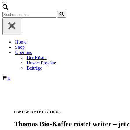
Navigationsmenü
Suchen
nach …
Home
Shop
Über uns
Der Röster
Unsere Projekte
Beiträge
Warenkorb
0
HANDGERÖSTET IN TIROL
Thomas Bio-Kaffee
röstet weiter – jet