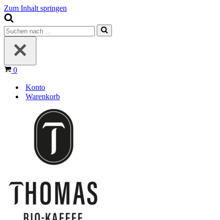
Zum Inhalt springen
Suchen
nach …
Warenkorb
0
Konto
Warenkorb