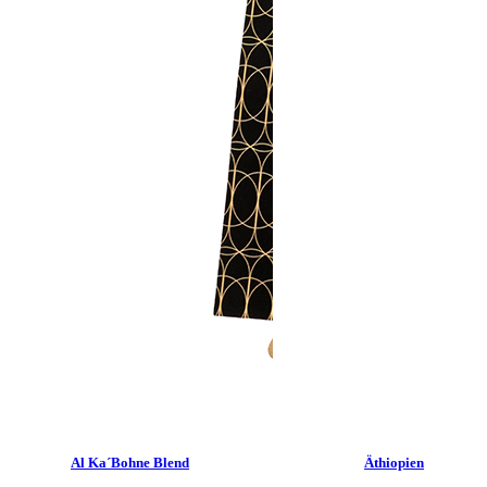
Al Ka´Bohne Blend
Äthiopien