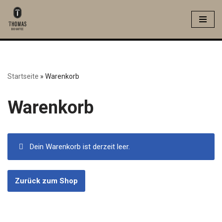
Zum
Inhalt
springen
Startseite
»
Warenkorb
Warenkorb
Dein Warenkorb ist derzeit leer.
Zurück zum Shop