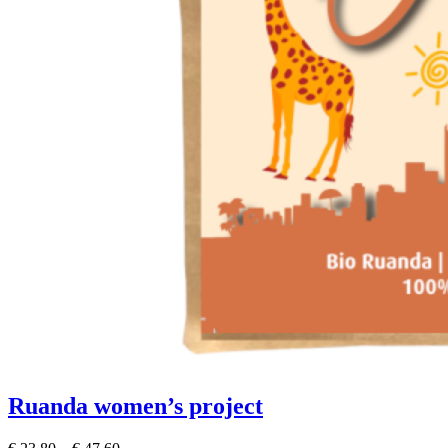
Ruanda women’s project
P