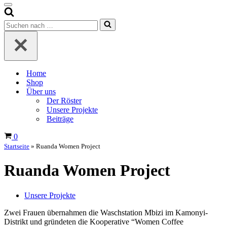
Navigationsmenü
Suchen
nach …
Home
Shop
Über uns
Der Röster
Unsere Projekte
Beiträge
Warenkorb
0
Startseite
»
Ruanda Women Project
Ruanda Women Project
Unsere Projekte
Zwei Frauen übernahmen die Waschstation Mbizi im Kamonyi-
Distrikt und gründeten die Kooperative “Women Coffee