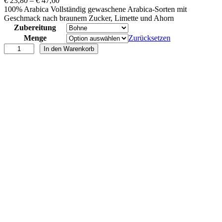
€
23,80
–
€
47,60
r
100% Arabica Vollständig gewaschene Arabica-Sorten mit
e
Geschmack nach braunem Zucker, Limette und Ahorn
i
Zubereitung
s
Menge
Zurücksetzen
s
R
In den Warenkorb
p
u
a
a
n
n
n
d
e
a
:
w
€
o
m
2
e
3
n
,
'
8
s
0
p
b
r
i
o
s
j
€
e
c
4
t