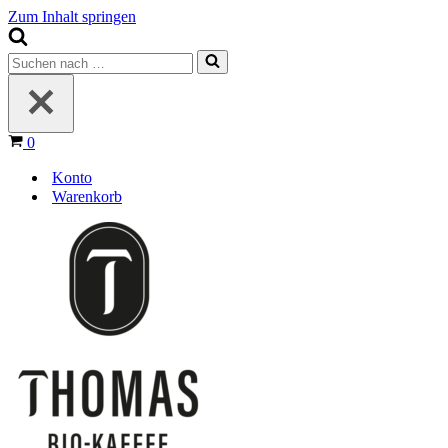
Zum Inhalt springen
Suchen
nach …
Warenkorb
0
Konto
Warenkorb