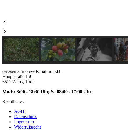
7
M
,
e
6
n
0
g
e
Grissemann Gesellschaft m.b.H.
Hauptstraße 150
6511 Zams, Tirol
Mo-Fr 8:00 - 18:30 Uhr, Sa 08:00 - 17:00 Uhr
Rechtliches
AGB
Datenschutz
Impressum
Widerrufsrecht