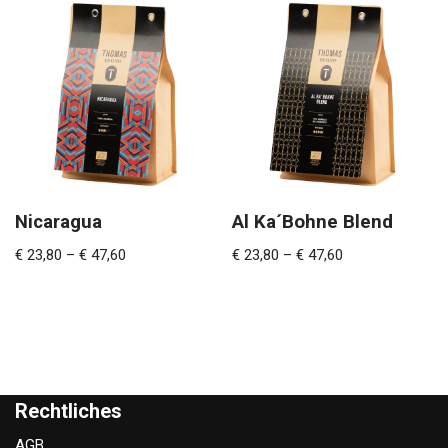
Nicaragua
Al Ka´Bohne Blend
€
23,80
–
€
47,60
€
23,80
–
€
47,60
Rechtliches
AGB