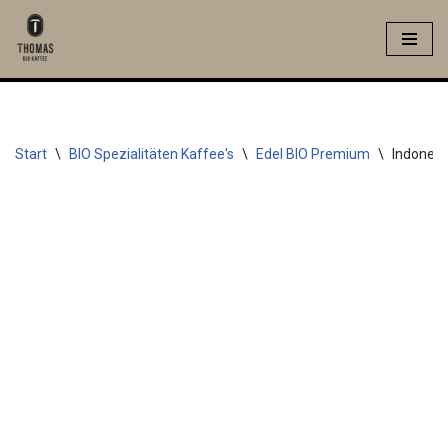
Zum
Inhalt
springen
Start
\
BIO Spezialitäten Kaffee's
\
Edel BIO Premium
\
Indonesi